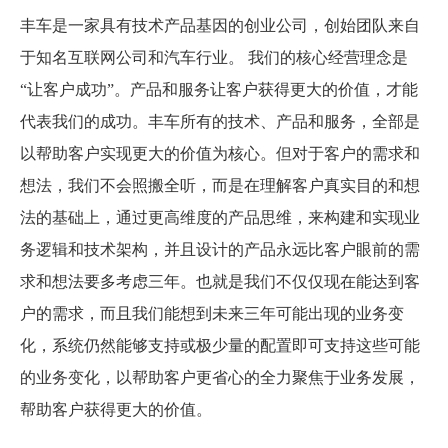
丰车是一家具有技术产品基因的创业公司，创始团队来自
于知名互联网公司和汽车行业。 我们的核心经营理念是
“让客户成功”。产品和服务让客户获得更大的价值，才能
代表我们的成功。丰车所有的技术、产品和服务，全部是
以帮助客户实现更大的价值为核心。但对于客户的需求和
想法，我们不会照搬全听，而是在理解客户真实目的和想
法的基础上，通过更高维度的产品思维，来构建和实现业
务逻辑和技术架构，并且设计的产品永远比客户眼前的需
求和想法要多考虑三年。也就是我们不仅仅现在能达到客
户的需求，而且我们能想到未来三年可能出现的业务变
化，系统仍然能够支持或极少量的配置即可支持这些可能
的业务变化，以帮助客户更省心的全力聚焦于业务发展，
帮助客户获得更大的价值。