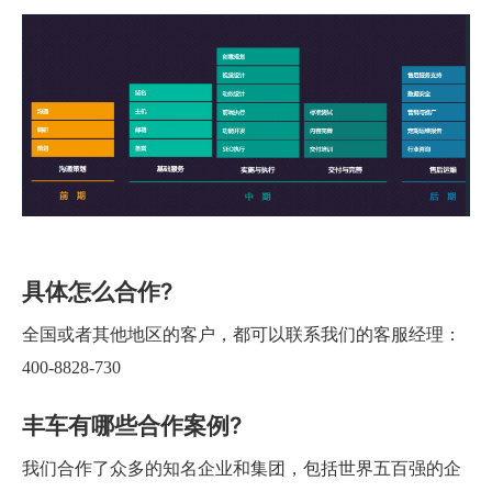
具体怎么合作?
全国或者其他地区的客户，都可以联系我们的客服经理：
400-8828-730
丰车有哪些合作案例?
我们合作了众多的知名企业和集团，包括世界五百强的企