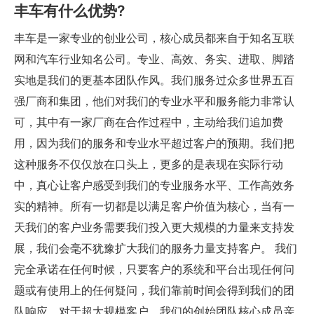
丰车有什么优势?
丰车是一家专业的创业公司，核心成员都来自于知名互联
网和汽车行业知名公司。专业、高效、务实、进取、脚踏
实地是我们的更基本团队作风。我们服务过众多世界五百
强厂商和集团，他们对我们的专业水平和服务能力非常认
可，其中有一家厂商在合作过程中，主动给我们追加费
用，因为我们的服务和专业水平超过客户的预期。我们把
这种服务不仅仅放在口头上，更多的是表现在实际行动
中，真心让客户感受到我们的专业服务水平、工作高效务
实的精神。所有一切都是以满足客户价值为核心，当有一
天我们的客户业务需要我们投入更大规模的力量来支持发
展，我们会毫不犹豫扩大我们的服务力量支持客户。 我们
完全承诺在任何时候，只要客户的系统和平台出现任何问
题或有使用上的任何疑问，我们靠前时间会得到我们的团
队响应。对于超大规模客户，我们的创始团队核心成员亲