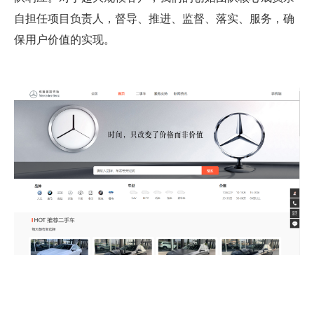
自担任项目负责人，督导、推进、监督、落实、服务，确
保用户价值的实现。