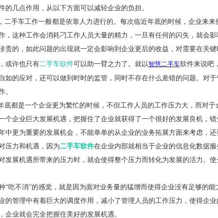
件的几点作用，从以下方面可以减轻企业的负担。
，二手车工作一般都是依靠人力进行的。每次临近年底的时候，企业来来
作，这种工作会消耗刁工作人员大量的精力，一旦有任何的闪失，就会影
珍贵的，如此问题的出现就一定会影响到企业更后的收益，对需要在关键
，或许也只有
二手车软件
可以助一臂之力了。就以
智慧
二手车
软件来说吧
自如的应对，还可以做到时时的监管，同时不存在什么差错的问题。对于
作。
年底都是一个企业更为繁忙的时候，不但工作人员的工作压力大，而对于
一个企业巨大发展机遇，把握住了企业就获得了一个很好的发展良机，错
年中更为重要的发展机会，不能单单的从企业的业务拓展方面来考虑，还
对压力和机遇，因为
二手车软件
在企业内部就相当于企业的信息化数据服
对发展机遇所带来的压力时，就会使得整个压力而转化为发展的活力。使
种
“
吃不消
”
的感觉，就是因为面对业务量的猛增而使得企业没有足够的能
业的管理中有着巨大的调度作用，减小了管理人员的工作压力，使得企业
，企业就会完全把握住美好的发展机遇。