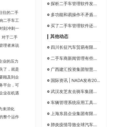
探析二手车管理软件发展的下一个风口：AI人工智能技术
往往的二手
多功能和易操作不矛盾！二手车管理软件这样设计才合理
响二手车工
买了二手车管理软件还要请高手来操作？你可以有更好的选择
时刻冲刺一
其他动态
，对于二手
管理者来说
四川长征汽车贸易有限公司智慧二手车数字化系统解决方案-方案分享
二手车商新闻管理有些什么功能？
企业的压力
广西建汇投资集团智慧二手车数字化系统解决方案-方案分享
失了，就是
要顾及到企
国际资讯 | NADA发布2020年第二季度汽车销售分析
务平台，可
武汉友芝友去骑车集团有限公司智慧二手车数字化系统解决方案-方案分享
企业在机遇
车辆管理系统应用工具解决什么问题-丰车
力来消化
上海东昌企业集团有限公司智慧二手车数字化系统解决方案-方案分享
的整个运作
肺炎疫情导致全球汽车业陷入有史以来空前危机