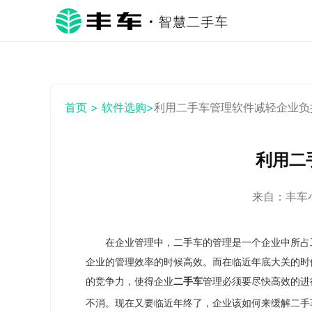
首页 >
软件选购>
利用二手车管理软件减轻企业负
利用二
来自：丰车小秘
在企业管理中，
二手车
的
管理是一个企业中所占
企业的管理效率的时候高效。而
在
临近年底
大关的
时
的竞争力，使得企业
二手车
管理必须要
尽快高效的
进
不消。现在又
要
临近年终了，企业该如何来缓解二手