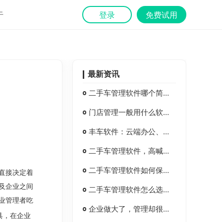
于
登录
免费试用
最新资讯
二手车管理软件哪个简单好用？没看过这款先别买
门店管理一般用什么软件？有哪些？
丰车软件：云端办公、移动办公助力企业复工复产
二手车管理软件，高喊降本增效不如用它更可靠
二手车管理软件如何保障数据安全？其实很简单
直接决定着
及企业之间
二手车管理软件怎么选才好？功能重要，服务更重要
业
管理者吃
企业做大了，管理却很混乱？二手车管理软件来帮你
具，在企业