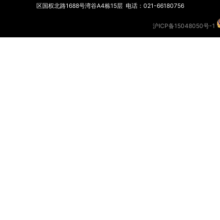
区国权北路1688号湾谷A4栋15层 电话：021-66180756
沪ICP备15048050号-1