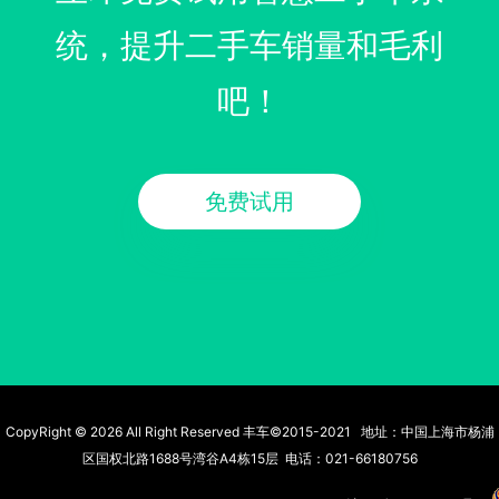
统，提升二手车销量和毛利
吧！
免费试用
CopyRight © 2026 All Right Reserved 丰车©2015-2021 地址：中国上海市杨浦
区国权北路1688号湾谷A4栋15层 电话：021-66180756