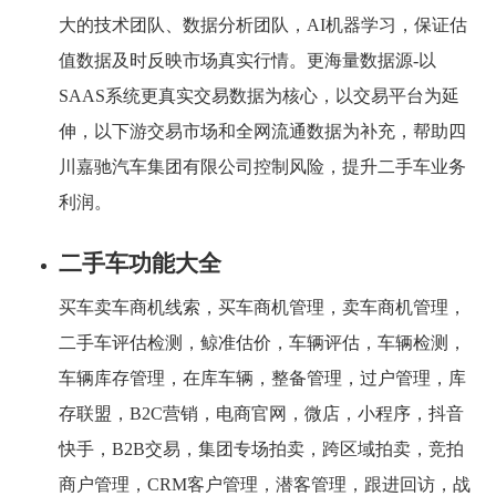
大的技术团队、数据分析团队，AI机器学习，保证估
值数据及时反映市场真实行情。更海量数据源-以
SAAS系统更真实交易数据为核心，以交易平台为延
伸，以下游交易市场和全网流通数据为补充，帮助四
川嘉驰汽车集团有限公司控制风险，提升二手车业务
利润。
二手车功能大全
买车卖车商机线索，买车商机管理，卖车商机管理，
二手车评估检测，鲸准估价，车辆评估，车辆检测，
车辆库存管理，在库车辆，整备管理，过户管理，库
存联盟，B2C营销，电商官网，微店，小程序，抖音
快手，B2B交易，集团专场拍卖，跨区域拍卖，竞拍
商户管理，CRM客户管理，潜客管理，跟进回访，战