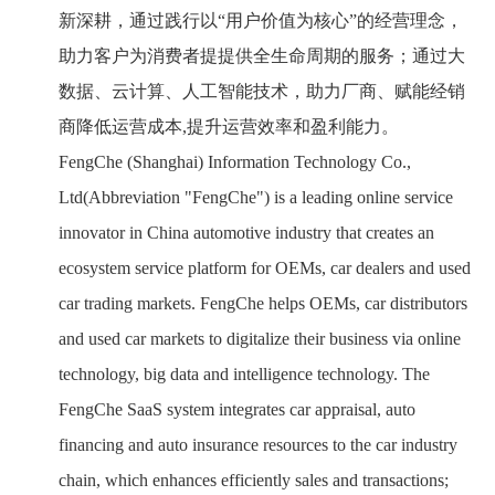
新深耕，通过践行以“用户价值为核心”的经营理念，
助力客户为消费者提提供全生命周期的服务；通过大
数据、云计算、人工智能技术，助力厂商、赋能经销
商降低运营成本,提升运营效率和盈利能力。
FengChe (Shanghai) Information Technology Co.,
Ltd(Abbreviation "FengChe") is a leading online service
innovator in China automotive industry that creates an
ecosystem service platform for OEMs, car dealers and used
car trading markets. FengChe helps OEMs, car distributors
and used car markets to digitalize their business via online
technology, big data and intelligence technology. The
FengChe SaaS system integrates car appraisal, auto
financing and auto insurance resources to the car industry
chain, which enhances efficiently sales and transactions;