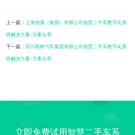
上一篇：
上海协通（集团）有限公司智慧二手车数字化系
统解决方案-方案分享
下一篇：
四川西林汽车集团有限公司智慧二手车数字化系
统解决方案-方案分享
立即免费试用智慧二手车系