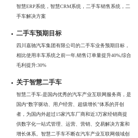
智慧ERP系统，智慧CRM系统，二手车销售系统，二
手车解决方案
二手车预期目标
四川嘉驰汽车集团有限公司的二手车业务预期目标，
相比使用丰车系统之前一年,销售订单量提升40%,综合
毛利提升:30%
关于智慧二手车
智慧二手车-是国内优秀的汽车产业互联网服务商，是
国内“数字驱动、用户经营、超级增长”体系的开创
者，为国内外超过15家汽车厂商和近3万家经销商提
供数字化一站式管理、运营、营销、交易解决方案和
增长体系。智慧二手车不断在汽车产业互联网领域创