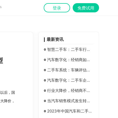
于
登录
免费试用
最新资讯
智慧二手车：二手车行业垂直CRM系统
型
汽车数字化：经销商如何获得更多收车渠道？
二手车系统：车辆评估管理系统在汽车经销商集团的应用
汽车数字化：二手车企业多措并举，积极推动数字化转型
行业大降价，经销商不能靠天吃饭，丰车助力二手车行业数字化转型
号以后，国
当汽车销售模式发生转变，对汽车经销商集团、二手车企业的有影响吗？
车大降价，
2023年中国汽车和二手车产业发展机会与展望