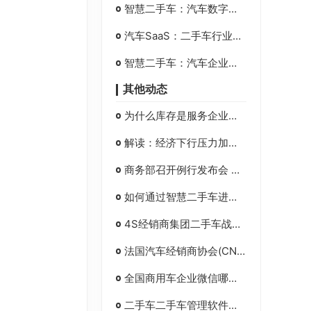
智慧二手车：汽车数字化营销助力汽车企业解决营销难题
汽车SaaS：二手车行业数字化转型必备神器-智慧二手车
智慧二手车：汽车企业数字化转型困难有何解决办法-丰车
其他动态
为什么库存是服务企业之中的万恶之源
解读：经济下行压力加大 高质量发展大势未变
商务部召开例行发布会 多措并举促进消费
如何通过智慧二手车进行操作日志管理？
4S经销商集团二手车战败客户有些什么功能？
法国汽车经销商协会(CNPA)会长弗朗西斯?巴塞洛姆：经销商与厂商之间关系日益严重的失衡令人担忧
全国商用车企业微信哪家科技公司更好?
二手车二手车管理软件为企业带来三方面益处