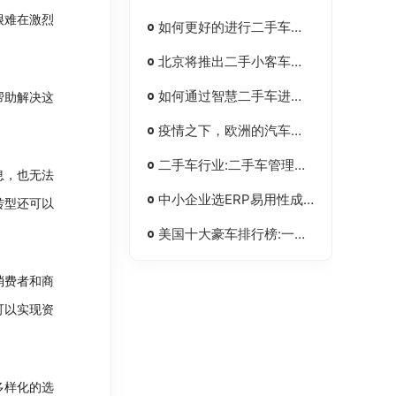
很难在激烈
如何更好的进行二手车线索跟进管理运营？
北京将推出二手小客车交易周转指标，车辆不得上路行驶
如何通过智慧二手车进行保险业务管理？
帮助解决这
疫情之下，欧洲的汽车经销新模式
二手车行业:二手车管理软件三网融合全面提速
息，也无法
中小企业选ERP易用性成重要看点
转型还可以
美国十大豪车排行榜:一线大洗牌 沃尔沃涨五成
消费者和商
可以实现资
多样化的选