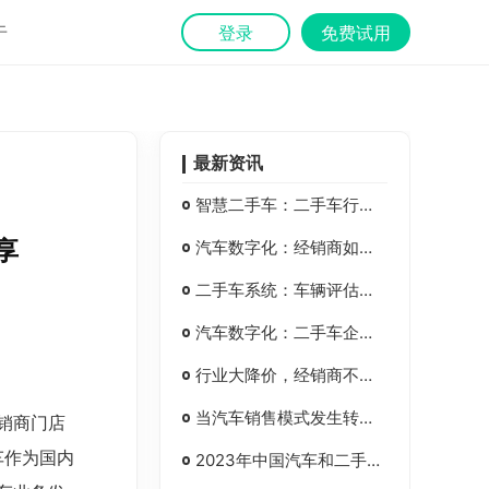
于
登录
免费试用
最新资讯
智慧二手车：二手车行业垂直CRM系统
享
汽车数字化：经销商如何获得更多收车渠道？
二手车系统：车辆评估管理系统在汽车经销商集团的应用
汽车数字化：二手车企业多措并举，积极推动数字化转型
行业大降价，经销商不能靠天吃饭，丰车助力二手车行业数字化转型
当汽车销售模式发生转变，对汽车经销商集团、二手车企业的有影响吗？
销商门店
车作为国内
2023年中国汽车和二手车产业发展机会与展望